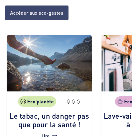
Accéder aux éco-gestes
Éco’planète
Éco’g
Le tabac, un danger pas
Lave-vais
que pour la santé !
à l
Lire