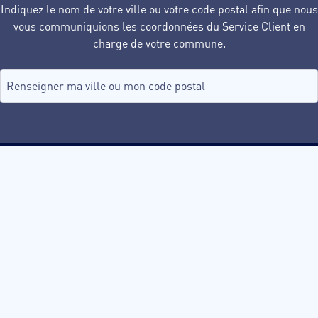
Indiquez le nom de votre ville ou votre code postal afin que nous
vous communiquions les coordonnées du Service Client en
charge de votre commune.
Recherche de commune, tapez dans le champ puis sélectionnez d
aucune commune
Ville de Dole
Acceo Langues
Mentions Légales
Politique de Confidentialité