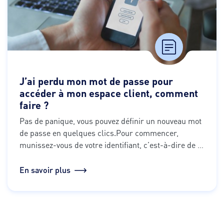
J’ai perdu mon mot de passe pour
accéder à mon espace client, comment
faire ?
Pas de panique, vous pouvez définir un nouveau mot 
de passe en quelques clics.
Pour commencer, 
munissez-vous de votre identifiant, c’est-à-dire de 
l’adresse e-mail que vous utilisez pour vous 
connecter à votre compte.
Et maintenant, suivez 
En savoir plus
notre pas à pas :